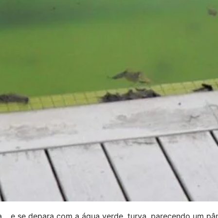
ina… e se depara com a água verde, turva, parecendo um pâ