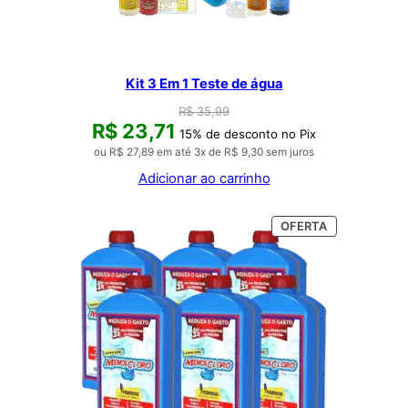
Kit 3 Em 1 Teste de água
R$
35,99
R$
23,71
15% de desconto no Pix
ou
R$
27,89
em até 3x de
R$
9,30
sem juros
Adicionar ao carrinho
PRODUTO
OFERTA
EM
PROMOÇÃO