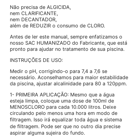
C
Não precisa de ALGICIDA,
L
nem CLARIFICANTE,
O
nem DECANTADOR,
R
além de REDUZIR o consumo de CLORO.
O
q
Antes de ler este manual, sempre enfatizamos o
u
nosso SAC HUMANIZADO do Fabricante, que está
a
pronto para ajudar no tratamento de sua piscina.
n
t
INSTRUÇÕES DE USO:
i
d
Medir o pH, corrigindo-o para 7,4 a 7,6 se
a
necessário. Aconselhamos para maior estabilidade
d
da piscina, ajustar alcalinidade para 80 a 120ppm.
e
1- PRIMEIRA APLICAÇÃO: Mesmo que a água
esteja limpa, coloque uma dose de 100ml de
MENOSCLORO para cada 10.000 litros. Deixe
circulando pelo menos uma hora em modo de
ﬁltragem. Isso irá equalizar toda água e sistema
de ﬁltragem. Pode ser que no outro dia precise
aspirar alguma sujeira do fundo.