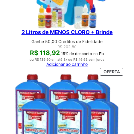
2 Litros de MENOS CLORO + Brinde
Ganhe 50,00 Créditos de Fidelidade
R$
202,80
R$
118,92
15% de desconto no Pix
ou
R$
139,90
em até 3x de
R$
46,63
sem juros
Adicionar ao carrinho
PROD
OFERTA
EM
PROM