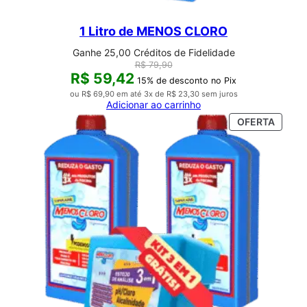
1 Litro de MENOS CLORO
Ganhe 25,00 Créditos de Fidelidade
R$
79,90
R$
59,42
15% de desconto no Pix
ou
R$
69,90
em até 3x de
R$
23,30
sem juros
Adicionar ao carrinho
PROD
OFERTA
EM
PROM