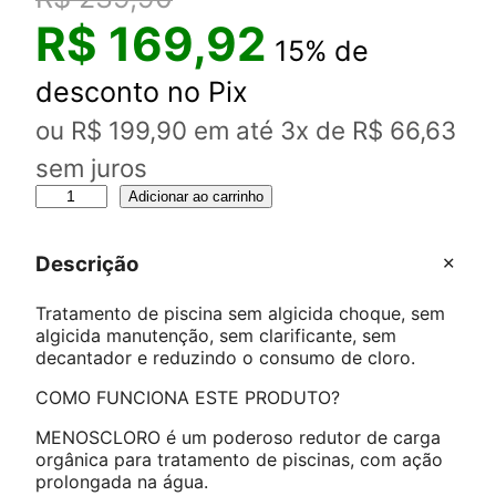
R$
169,92
15% de
desconto no Pix
ou
R$
199,90
em até 3x de
R$
66,63
sem juros
3
Adicionar ao carrinho
L
i
t
Descrição
r
o
Tratamento de piscina sem algicida choque, sem
s
algicida manutenção, sem clarificante, sem
d
decantador e reduzindo o consumo de cloro.
e
M
COMO FUNCIONA ESTE PRODUTO?
E
MENOSCLORO é um poderoso redutor de carga
N
orgânica para tratamento de piscinas, com ação
O
prolongada na água.
S