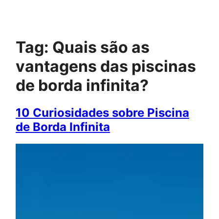
Pular
para
o
conteúdo
Tag:
Quais são as
vantagens das piscinas
de borda infinita?
10 Curiosidades sobre Piscina
de Borda Infinita