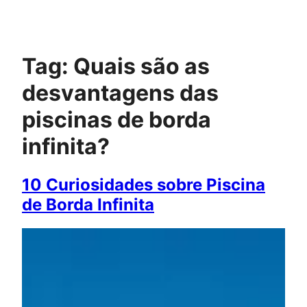
Pular
para
o
conteúdo
Tag:
Quais são as
desvantagens das
piscinas de borda
infinita?
10 Curiosidades sobre Piscina
de Borda Infinita