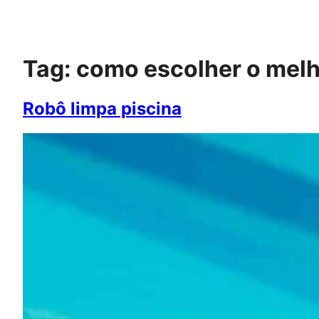
Pular
para
o
conteúdo
Tag:
como escolher o melh
Robô limpa piscina